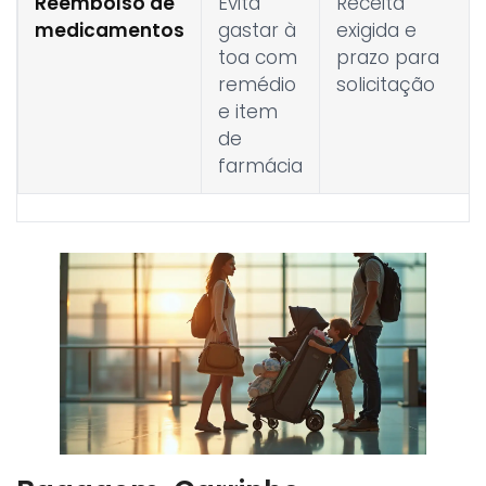
Reembolso de
Evita
Receita
medicamentos
gastar à
exigida e
toa com
prazo para
remédio
solicitação
e item
de
farmácia