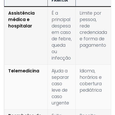
FAMÍLIA
Assistência
É a
Limite por
médica e
principal
pessoa,
hospitalar
despesa
rede
em caso
credenciada
de febre,
e forma de
queda
pagamento
ou
infecção
Telemedicina
Ajuda a
Idioma,
separar
horários e
caso
cobertura
leve de
pediátrica
caso
urgente