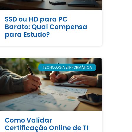
SSD ou HD para PC
Barato: Qual Compensa
para Estudo?
TECNOLOGIA E INFORMÁTICA
Como Validar
Certificação Online de TI