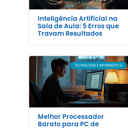
Inteligência Artificial na
Sala de Aula: 5 Erros que
Travam Resultados
TECNOLOGIA E INFORMÁTICA
Melhor Processador
Barato para PC de