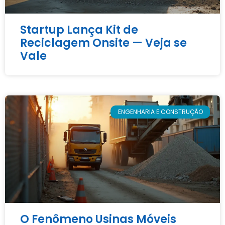
Startup Lança Kit de
Reciclagem Onsite — Veja se
Vale
ENGENHARIA E CONSTRUÇÃO
O Fenômeno Usinas Móveis