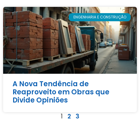
ENGENHARIA E CONSTRUÇÃO
A Nova Tendência de
Reaproveito em Obras que
Divide Opiniões
1
2
3