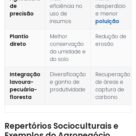
de
eficiência no
desperdício
precisão
uso de
e menor
insumos
poluição
Plantio
Melhor
Redução de
direto
conservação
erosão
da umidade e
do solo
Integração
Diversificação
Recuperação
lavoura-
e ganho de
de áreas e
pecuária-
produtividade
captura de
floresta
carbono
Repertórios Socioculturais e
Exemplos do Agronegócio