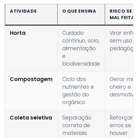
ATIVIDADE
O QUE ENSINA
RISCO SE F
MAL FEITA
Horta
Cuidado
Virar enfei
contínuo, solo,
sem uso
alimentação
pedagógic
e
biodiversidade
Compostagem
Ciclo dos
Gerar ma
nutrientes e
cheiro e
gestão do
desmotiv
orgânico
Coleta seletiva
Separação
Reforçar
correta de
erros se n
materiais
houver