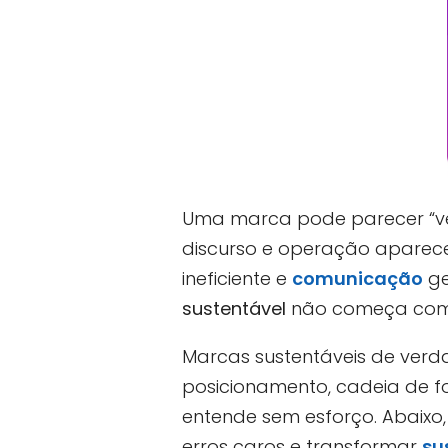
Uma marca pode parecer “verd
discurso e operação aparece
ineficiente e
comunicação
ge
sustentável
não começa co
Marcas sustentáveis de verda
posicionamento, cadeia de fo
entende sem esforço. Abaixo, 
erros caros e transformar
su