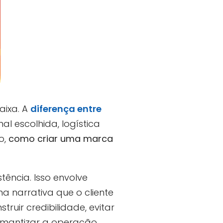
aixa. A
diferença entre
l escolhida, logística
o,
como criar uma marca
ência. Isso envolve
a narrativa que o cliente
ruir credibilidade, evitar
omantizar a operação.