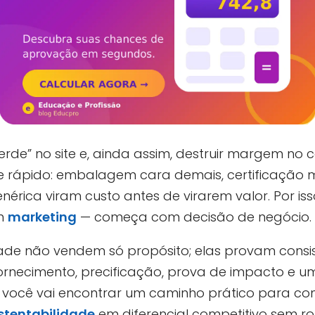
e” no site e, ainda assim, destruir margem no c
 rápido: embalagem cara demais, certificação ma
nérica viram custo antes de virarem valor. Por iss
m
marketing
— começa com decisão de negócio.
de não vendem só propósito; elas provam consist
rnecimento, precificação, prova de impacto e um
você vai encontrar um caminho prático para const
stentabilidade
em diferencial competitivo sem r