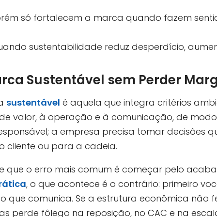
orém só fortalecem a marca quando fazem sentid
ando sustentabilidade reduz desperdício, aume
rca Sustentável sem Perder Mar
a
sustentável
é aquela que integra critérios ambie
e valor, à operação e à comunicação, de modo v
responsável; a empresa precisa tomar decisões 
a o cliente ou para a cadeia.
be que o erro mais comum é começar pelo aca
rática
, o que acontece é o contrário: primeiro v
 o que comunica. Se a estrutura econômica não 
as perde fôlego na reposição, no CAC e na escal