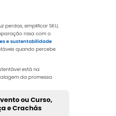
perdas, simplificar SKU,
comparação rasa com o
res e sustentabilidade
entáveis quando percebe
tentável está na
balagem da promessa.
Evento ou Curso,
nça e Crachás