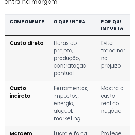
entra na margem.
COMPONENTE
O QUE ENTRA
POR QUE
IMPORTA
Custo direto
Horas do
Evita
projeto,
trabalhar
produção,
no
contratação
prejuízo
pontual
Custo
Ferramentas,
Mostra o
indireto
impostos,
custo
energia,
real do
aluguel,
negócio
marketing
Margem
Lucro e folga
Protege