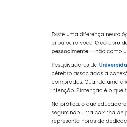
Existe uma diferença neuroló
criou para você.
O cérebro d
pessoalmente
— não como um
Pesquisadores da
Universid
cérebro associadas a conexã
comprados. Quando uma cria
intenção. E intenção é o que
Na prática, o que educador
segurando uma caixinha de p
representa horas de dedicação