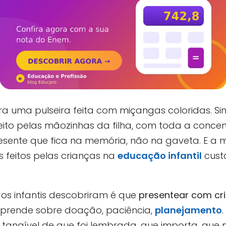
a uma pulseira feita com miçangas coloridas. Sim
feito pelas mãozinhas da filha, com toda a conc
presente que fica na memória, não na gaveta. E a 
s feitos pelas crianças na
educação infantil
cust
os infantis descobriram é que
presentear com cri
 aprende sobre doação, paciência,
planejamento
tangível de que foi lembrada, que importa, que 