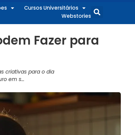
ões
Cursos Universitários
Webstories
Podem Fazer para
 criativas para o dia
uro em s…