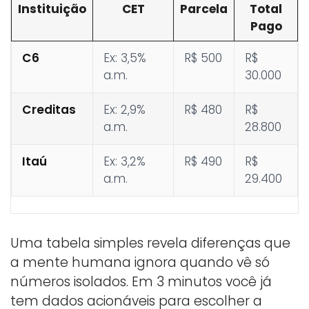
Instituição
CET
Parcela
Total
Pago
C6
Ex: 3,5%
R$ 500
R$
a.m.
30.000
Creditas
Ex: 2,9%
R$ 480
R$
a.m.
28.800
Itaú
Ex: 3,2%
R$ 490
R$
a.m.
29.400
Uma tabela simples revela diferenças que
a mente humana ignora quando vê só
números isolados. Em 3 minutos você já
tem dados acionáveis para escolher a