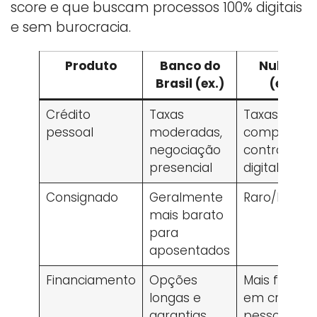
score e que buscam processos 100% digitais
e sem burocracia.
Produto
Banco do
Nubank
Brasil (ex.)
(ex.)
Crédito
Taxas
Taxas
pessoal
moderadas,
competitiva
negociação
contrataçã
presencial
digital
Consignado
Geralmente
Raro/limita
mais barato
para
aposentados
Financiamento
Opções
Mais focado
longas e
em crédito
garantias
pessoal e