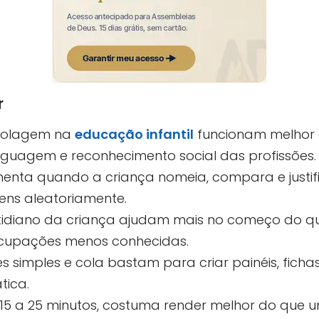
r
 colagem na
educação infantil
funcionam melhor q
guagem e reconhecimento social das profissões.
nta quando a criança nomeia, compara e justifi
ens aleatoriamente.
otidiano da criança ajudam mais no começo do qu
cupações menos conhecidas.
es simples e cola bastam para criar painéis, fichas
tica.
 15 a 25 minutos, costuma render melhor do que