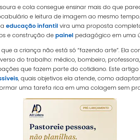
soura e cola consegue ensinar mais do que parec
ocabulário e leitura de imagem ao mesmo tempo
 na
educação infantil
vira uma proposta completa
ios e construção de
painel
pedagógico em uma úni
que a criança não está só “fazendo arte”. Ela com
so do trabalho: médico, bombeiro, professora, coz
upações que fazem parte do cotidiano. Este arti
síveis
, quais objetivos ela atende, como adaptar
sformar uma tarefa rica em uma colagem sem pr