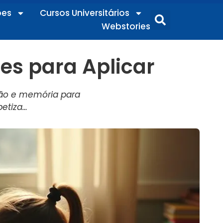
ões
Cursos Universitários
Webstories
des para Aplicar
ação e memória para
betiza…