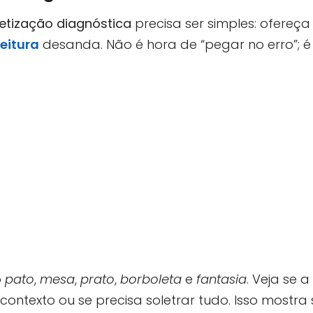
etização diagnóstica
precisa ser simples: ofereça
leitura
desanda. Não é hora de “pegar no erro”; é
o
pato
,
mesa
,
prato
,
borboleta
e
fantasia
. Veja se a
o contexto ou se precisa soletrar tudo. Isso mostra