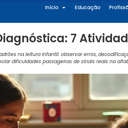
Início
Educação
Profiss
iagnóstica: 7 Ativida
adrões na leitura infantil: observar erros, decodific
nciar dificuldades passageiras de sinais reais na alfa