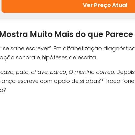
Ver Preço Atual
 Mostra Muito Mais do que Parece
r se sabe escrever”. Em alfabetização diagnóstica
tação sonora e hipóteses de escrita.
:
casa
,
pato
,
chave
,
barco
,
O menino correu
. Depoi
 criança escreve com apoio de sílabas? Troca fo
ço?