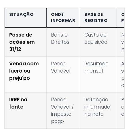
SITUAÇÃO
ONDE
BASE DE
OB
INFORMAR
REGISTRO
PR
Posse de
Bens e
Custo de
Nã
ações em
Direitos
aquisição
val
31/12
me
Venda com
Renda
Resultado
Ap
lucro ou
Variável
mensal
se
prejuízo
por
op
IRRF na
Renda
Retenção
Po
fonte
Variável /
informada
o 
imposto
na nota
de
pago