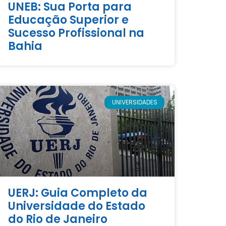
UNEB: Sua Porta para
Educação Superior e
Sucesso Profissional na
Bahia
UNIVERSIDADES
UERJ: Guia Completo da
Universidade do Estado
do Rio de Janeiro