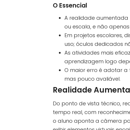
O Essencial
A realidade aumentada f
ou escala, e não apenas
Em projetos escolares, d
uso; óculos dedicados nã
As atividades mais efi
aprendizagem logo depoi
O maior erro é adotar a f
mas pouco avaliável.
Realidade Aumenta
Do ponto de vista técnico, r
tempo real, com reconhecime
o aluno aponta a câmera par
exibir elementos virtuais enc