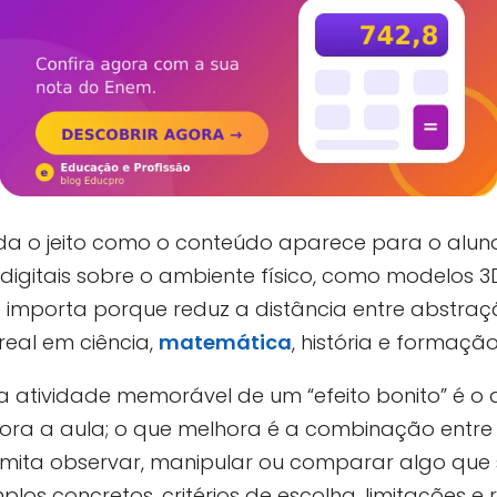
 o jeito como o conteúdo aparece para o aluno:
igitais sobre o ambiente físico, como modelos 3D
sso importa porque reduz a distância entre abst
real em ciência,
matemática
, história e formação
a atividade memorável de um “efeito bonito” é o
ra a aula; o que melhora é a combinação entre o
ita observar, manipular ou comparar algo que ser
mplos concretos, critérios de escolha, limitações 