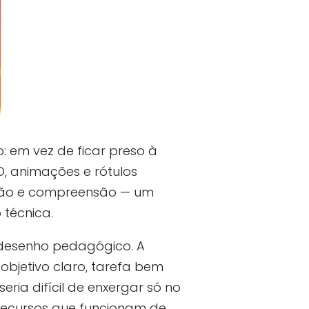
 em vez de ficar preso à
, animações e rótulos
ração e compreensão — um
 técnica.
 desenho pedagógico. A
bjetivo claro, tarefa bem
ia difícil de enxergar só no
e recursos que funcionam de