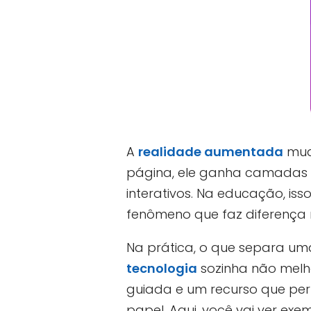
A
realidade aumentada
muda
página, ele ganha camadas d
interativos. Na educação, i
fenômeno que faz diferença 
Na prática, o que separa um
tecnologia
sozinha não melho
guiada e um recurso que perm
papel. Aqui, você vai ver exe