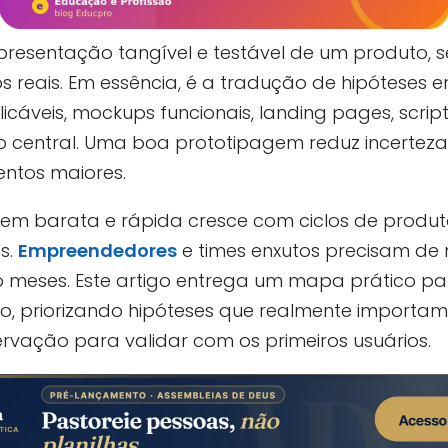
presentação tangível e testável de um produto, s
s reais. Em essência, é a tradução de hipóteses
licáveis, mockups funcionais, landing pages, scr
central. Uma boa prototipagem reduz incerteza s
entos maiores.
em barata e rápida cresce com ciclos de produto
s.
Empreendedores
e times enxutos precisam d
não meses. Este artigo entrega um mapa prático p
to, priorizando hipóteses que realmente importa
ervação para validar com os primeiros usuários.