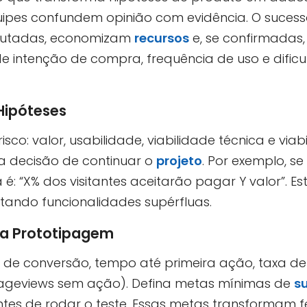
equipes confundem opinião com evidência. O suce
refutadas, economizam
recursos
e, se confirmadas,
 intenção de compra, frequência de uso e difi
 Hipóteses
sco: valor, usabilidade, viabilidade técnica e viabi
a decisão de continuar o
projeto
. Por exemplo, s
a é: “X% dos visitantes aceitarão pagar Y valor”. E
itando funcionalidades supérfluas.
na Prototipagem
 de conversão, tempo até primeira ação, taxa de 
pageviews sem ação). Defina metas mínimas de
s
tes de rodar o teste. Essas metas transformam 