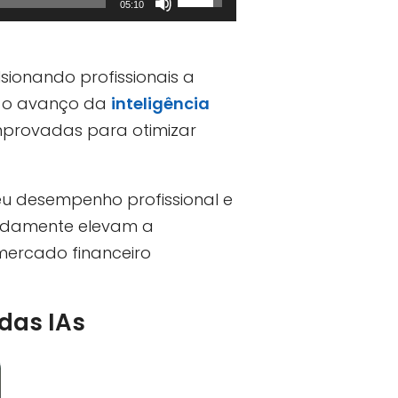
05:10
as
setas
ionando profissionais a
para
 o avanço da
inteligência
cima
mprovadas para otimizar
ou
para
baixo
eu desempenho profissional e
para
adamente elevam a
aumentar
mercado financeiro
ou
diminuir
das IAs
o
volume.