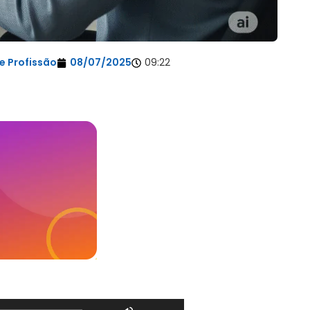
e Profissão
08/07/2025
09:22
Use