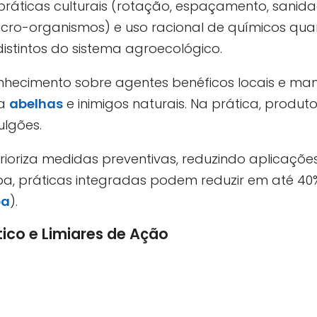
práticas culturais (rotação, espaçamento, sanidad
micro-organismos) e uso racional de químicos qu
istintos do sistema agroecológico.
onhecimento sobre agentes benéficos locais e ma
ra
abelhas
e inimigos naturais. Na prática, produt
ulgões.
ioriza medidas preventivas, reduzindo aplicaçõ
, práticas integradas podem reduzir em até 40%
pa
).
ico e Limiares de Ação