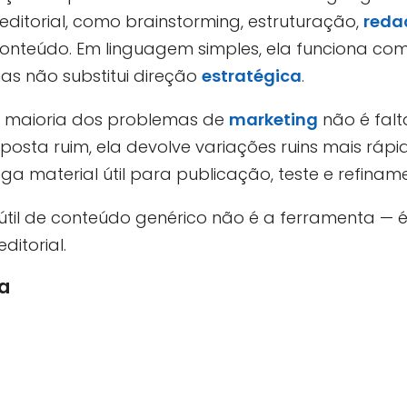
ditorial, como brainstorming, estruturação,
reda
conteúdo. Em linguagem simples, ela funciona co
mas não substitui direção
estratégica
.
a maioria dos problemas de
marketing
não é falta
sta ruim, ela devolve variações ruins mais rápi
rega material útil para publicação, teste e refinam
til de conteúdo genérico não é a ferramenta — é 
ditorial.
a