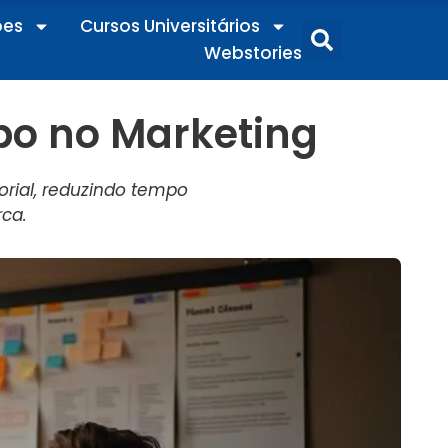
ões
Cursos Universitários
Webstories
po no Marketing
orial, reduzindo tempo
ca.