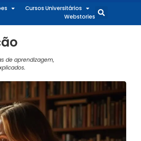
ões
Cursos Universitários
Webstories
ção
ias de aprendizagem,
plicados.