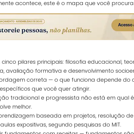
ente acontece, este é o mapa que você procura
nco pilares principais: filosofia educacional, teo
, avaliação formativa e desenvolvimento socioe
bordagem correta — o que funciona depende do c
específicos que você quer atingir.
ção tradicional e progressista não está em qual 
lve melhor.
rendizagem baseada em projetos, resolução d
aulas expositivas, segundo pesquisas do MIT.
ir fundamentos com receitas — fundamentos são 