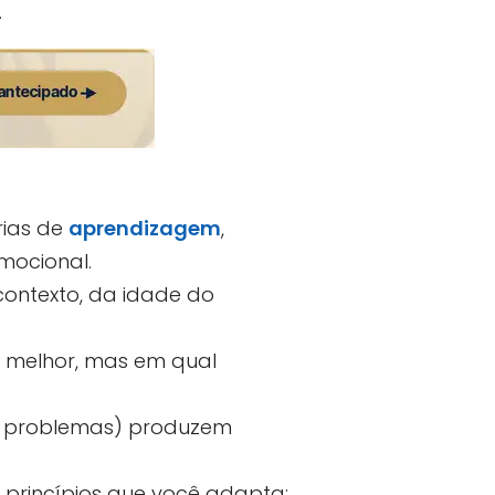
.
rias de
aprendizagem
,
mocional.
ontexto, da idade do
é melhor, mas em qual
e problemas) produzem
princípios que você adapta;