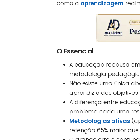
como a
aprendizagem
realm
O Essencial
A educação repousa em ci
metodologia pedagógica
Não existe uma única a
aprendiz e dos objetivos 
A diferença entre educa
problema cada uma reso
Metodologias ativas
(ap
retenção 65% maior que 
O grande erro é confund