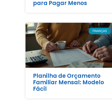
para Pagar Menos
FINANÇAS
Planilha de Orçamento
Familiar Mensal: Modelo
Fácil