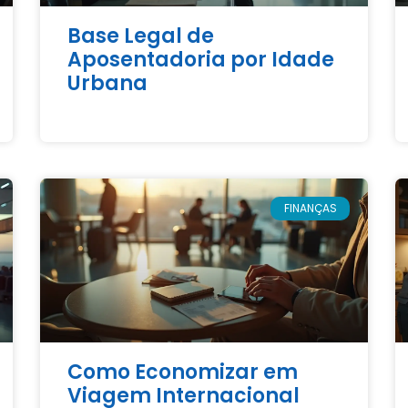
Base Legal de
Aposentadoria por Idade
Urbana
FINANÇAS
Como Economizar em
Viagem Internacional