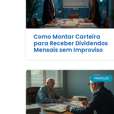
Como Montar Carteira
para Receber Dividendos
Mensais sem Improviso
FINANÇAS