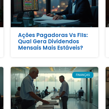
Ações Pagadoras Vs FIIs:
Qual Gera Dividendos
Mensais Mais Estáveis?
FINANÇAS