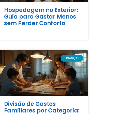
Hospedagem no Exterior:
Guia para Gastar Menos
sem Perder Conforto
FINANÇAS
Divisão de Gastos
Familiares por Categoria: