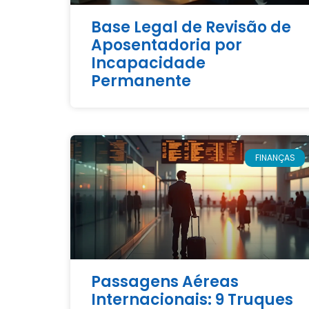
Base Legal de Revisão de
Aposentadoria por
Incapacidade
Permanente
FINANÇAS
Passagens Aéreas
Internacionais: 9 Truques