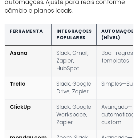
automações. Ajuste para reais conforme
câmbio e planos locais.
FERRAMENTA
INTEGRAÇÕES
AUTOMAÇÕES
POPULARES
(NÍVEL)
Asana
Slack, Gmail,
Boa—regras,
Zapier,
templates
HubSpot
Trello
Slack, Google
Simples—Butl
Drive, Zapier
ClickUp
Slack, Google
Avançado—
Workspace,
automatizaç
Zapier
custom
monday.com
Zoom, Slack,
Avançado—