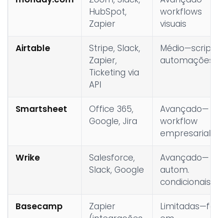
HubSpot,
workflows
Zapier
visuais
Airtable
Stripe, Slack,
Médio—scripts
Zapier,
automações
Ticketing via
API
Smartsheet
Office 365,
Avançado—
Google, Jira
workflow
empresarial
Wrike
Salesforce,
Avançado—
Slack, Google
autom.
condicionais
Basecamp
Zapier
Limitadas—fo