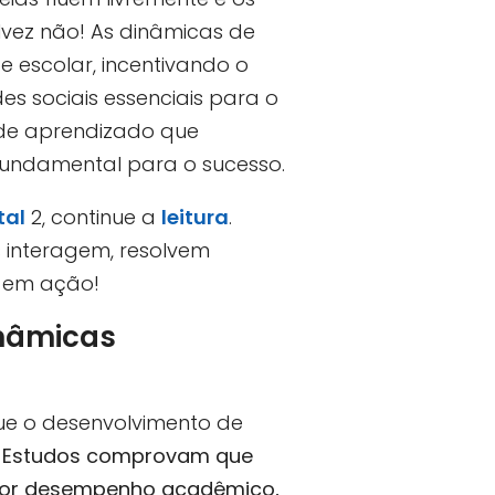
lvez não! As dinâmicas de
 escolar, incentivando o
es sociais essenciais para o
s de aprendizado que
fundamental para o sucesso.
al
2, continue a
leitura
.
 interagem, resolvem
 em ação!
inâmicas
e o desenvolvimento de
.
Estudos comprovam que
lhor desempenho acadêmico,