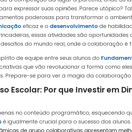
ara expressar suas opiniões. Parece utópico? Ta
ramentas poderosas para transformar o ambiente
nicação
eficaz e o
desenvolvimento
de habilidad
brincadeiras, essas atividades são oportunidade
desafios do mundo real, onde a colaboração é 
spírito de equipe entre seus alunos do
Fundament
criativas que vão revolucionar a forma como eles
s. Prepare-se para ver a magia da colaboração
o Escolar: Por que Investir em D
enas no conteúdo programático, esquecendo qu
s
é igualmente crucial para o sucesso dos alunos
inâmicas de grupo colaborativas apresentam me