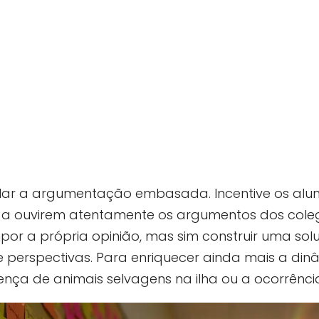
ular a argumentação embasada. Incentive os al
, a ouvirem atentamente os argumentos dos col
mpor a própria opinião, mas sim construir uma so
 perspectivas. Para enriquecer ainda mais a din
ença de animais selvagens na ilha ou a ocorrênc