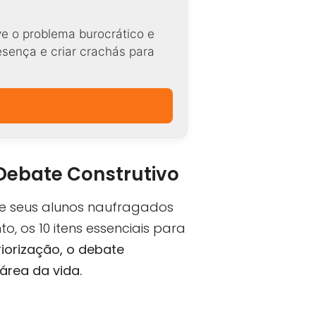
ve o problema burocrático e
resença e criar crachás para
 Debate Construtivo
ine seus alunos naufragados
o, os 10 itens essenciais para
riorização, o debate
área da vida.