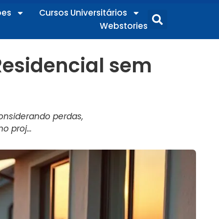
ões
Cursos Universitários
Webstories
esidencial sem
considerando perdas,
no proj…