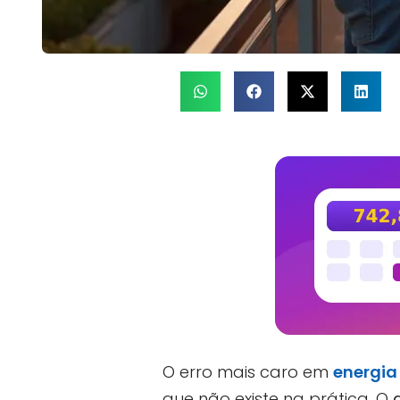
O erro mais caro em
energia
que não existe na prática. O