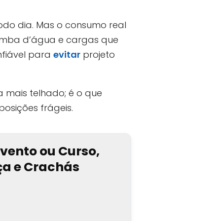
odo dia. Mas o consumo real
bomba d’água e cargas que
nfiável para
evitar
projeto
 mais telhado; é o que
sições frágeis.
Evento ou Curso,
nça e Crachás