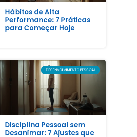
Hábitos de Alta
Performance: 7 Práticas
para Começar Hoje
DESENVOLVIMENTO PESSOAL
Disciplina Pessoal sem
Desanimar: 7 Ajustes que