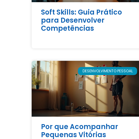
Soft Skills: Guia Prático
para Desenvolver
Competências
DESENVOLVIMENTO PESSOAL
Por que Acompanhar
Pequenas Vitórias