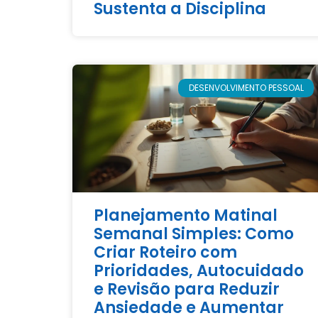
Sustenta a Disciplina
DESENVOLVIMENTO PESSOAL
Planejamento Matinal
Semanal Simples: Como
Criar Roteiro com
Prioridades, Autocuidado
e Revisão para Reduzir
Ansiedade e Aumentar