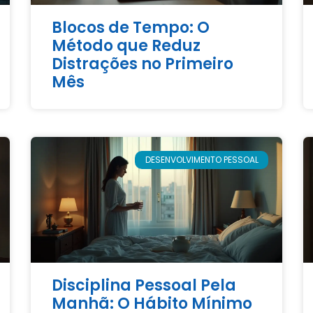
Blocos de Tempo: O
Método que Reduz
Distrações no Primeiro
Mês
DESENVOLVIMENTO PESSOAL
Disciplina Pessoal Pela
Manhã: O Hábito Mínimo