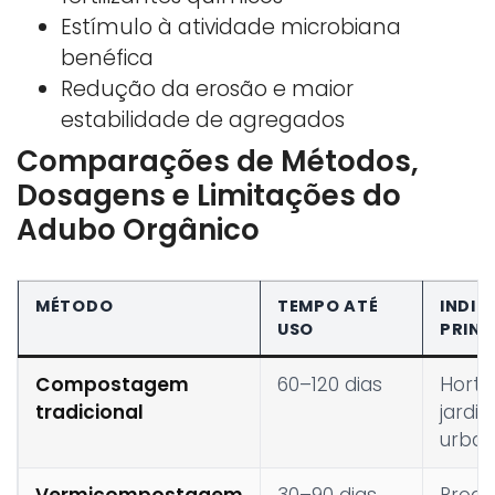
Estímulo à atividade microbiana
benéfica
Redução da erosão e maior
estabilidade de agregados
Comparações de Métodos,
Dosagens e Limitações do
Adubo Orgânico
MÉTODO
TEMPO ATÉ
INDI
USO
PRINC
Compostagem
60–120 dias
Horta
tradicional
jardin
urba
Vermicompostagem
30–90 dias
Produ