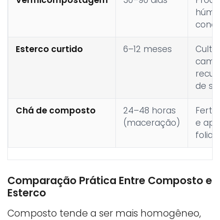
húmu
conc
Esterco curtido
6–12 meses
Cultu
camp
recu
de so
Chá de composto
24–48 horas
Ferti
(maceração)
e apl
foliar
Comparação Prática Entre Composto e
Esterco
Composto tende a ser mais homogêneo,