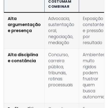
COSTUMAM
COMBINAR
Alta
Advocacia,
Exposição
argumentação
sustentação
constante
e presença
oral,
e pressão
negociação,
por
mediação
resultado
Alta disciplina
Concurso,
Ambientes
e constância
carreira
muito
pública,
rígidos
tribunais,
podem
rotinas
frustrar
processuais
quem
busca
autonomia