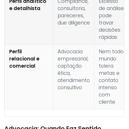
Perfil analítico
Compliance,
Excesso
e detalhista
consultoria,
de análise
pareceres,
pode
due diligence
travar
decisões
rápidas
Perfil
Advocacia
Nem todo
relacional e
empresarial,
mundo
comercial
captação
tolera
ética,
metas e
atendimento
contato
consultivo
intenso
com
cliente
Advocacia: Quando Faz Sentido