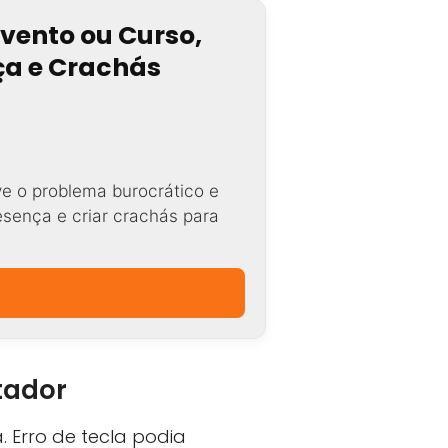
Evento ou Curso,
nça e Crachás
ve o problema burocrático e
resença e criar crachás para
tador
 Erro de tecla podia