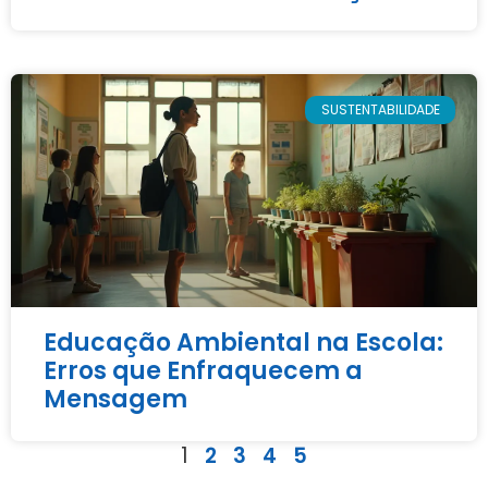
SUSTENTABILIDADE
Educação Ambiental na Escola:
Erros que Enfraquecem a
Mensagem
1
2
3
4
5