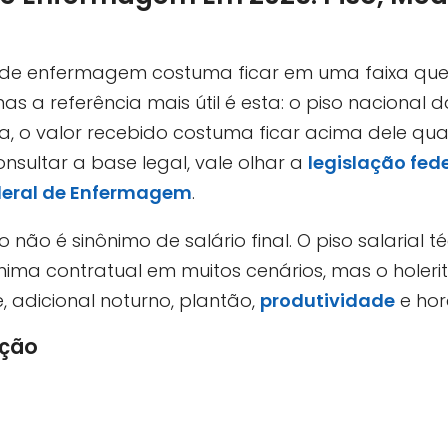
co de enfermagem costuma ficar em uma faixa qu
mas a referência mais útil é esta: o piso naciona
a, o valor recebido costuma ficar acima dele qu
onsultar a base legal, vale olhar a
legislação fede
deral de Enfermagem
.
so não é sinônimo de salário final. O piso salaria
ima contratual em muitos cenários, mas o holerit
, adicional noturno, plantão,
produtividade
e hor
ação