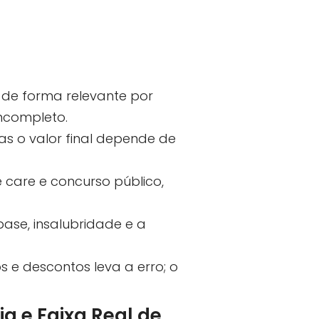
 de forma relevante por
incompleto.
as o valor final depende de
 care e concurso público,
base, insalubridade e a
 e descontos leva a erro; o
a e Faixa Real de