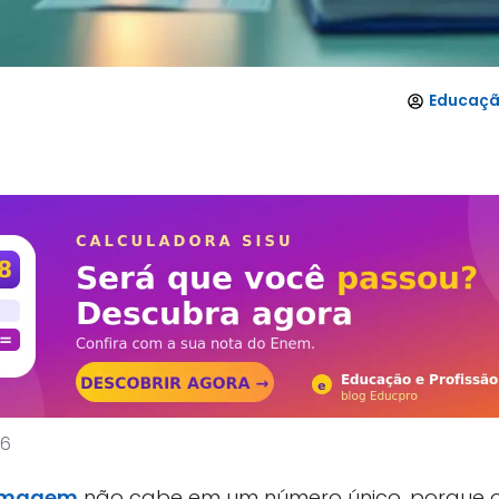
Educaçã
26
rmagem
não cabe em um número único, porque o