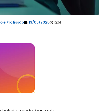
o e Profissão
13/05/2026
12:51
 holerite muda bastante