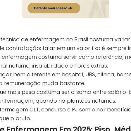
m técnico de enfermagem no Brasil costuma variar
de contratação; falar em um valor fixo é sempre 
de enfermagem costuma servir como referência, m
nal noturno, insalubridade e horas extras.
r bem diferente em hospital, UBS, clínica, home
a remuneração muda bastante.
o que mais pesa costuma ser a soma entre salário-
 enfermagem, quando há plantões noturnos.
ermagem CLT, concurso e PJ sem olhar benefícios
que o bruto.
de Enfermagem Em 2025: Piso, Médi