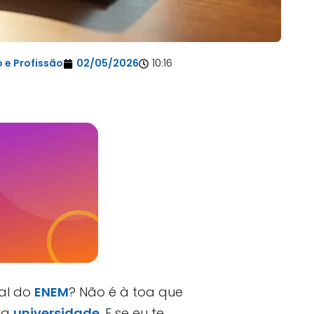
 e Profissão
02/05/2026
10:16
al do
ENEM
? Não é à toa que
na
universidade
. E se eu te