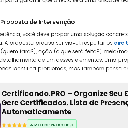
al para garantir que o texto seja uma unidade tex
 Proposta de Intervenção
petência, você deve propor uma solução concret
 proposta precisa ser viável, respeitar os
dire
 (quem fará?), ação (o que será feito?), meio/mo
m detalhamento de um desses elementos. Uma p
nas identifica problemas, mas também pensa em
Certificando.PRO – Organize Seu 
Gere Certificados, Lista de Prese
Automaticamente
🔥 MELHOR PREÇO HOJE