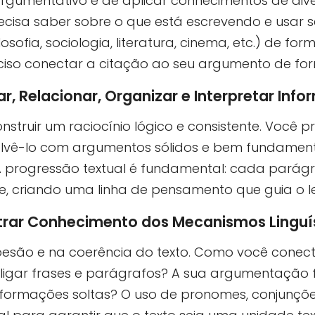
o-argumentativo e de aplicar conhecimentos de di
ecisa saber sobre o que está escrevendo e usar 
losofia, sociologia, literatura, cinema, etc.) de fo
reciso conectar a citação ao seu argumento de fo
r, Relacionar, Organizar e Interpretar Inf
nstruir um raciocínio lógico e consistente. Você
nvolvê-lo com argumentos sólidos e bem fundamen
A progressão textual é fundamental: cada parágr
, criando uma linha de pensamento que guia o leit
rar Conhecimento dos Mecanismos Linguí
esão e na coerência do texto. Como você conect
igar frases e parágrafos? A sua argumentação fl
rmações soltas? O uso de pronomes, conjunções