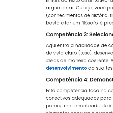
limites do texto dissertativ
argumentar. Ou seja, você pr
(conhecimentos de história, fi
basta citar um filósofo; é p
Competência 3: Seleciona
Aqui entra a habilidade de co
de vista claro (tese), dese
ideias de maneira coerente. 
desenvolvimento
da sua tese
Competência 4: Demonst
Esta competência foca na co
conectivos adequados para l
parece um amontoado de info