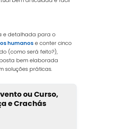
tual bem articulada e fácil
a e detalhada para o
itos humanos
e conter cinco
do (como será feito?),
roposta bem elaborada
 soluções práticas.
Evento ou Curso,
nça e Crachás