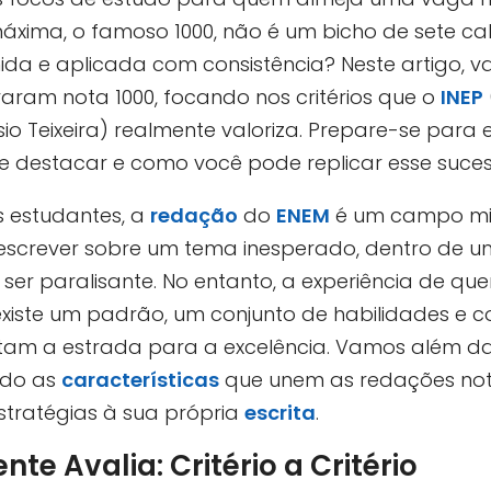
máxima, o famoso 1000, não é um bicho de sete ca
ida e aplicada com consistência? Neste artigo,
raram nota 1000, focando nos critérios que o
INEP
sio Teixeira) realmente valoriza. Prepare-se para
e destacar e como você pode replicar esse suces
s estudantes, a
redação
do
ENEM
é um campo mi
escrever sobre um tema inesperado, dentro de u
ser paralisante. No entanto, a experiência de que
xiste um padrão, um conjunto de habilidades e 
am a estrada para a excelência. Vamos além da
ndo as
características
que unem as redações not
estratégias à sua própria
escrita
.
te Avalia: Critério a Critério