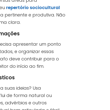
versas áreas para
seu
repertório sociocultural
rma pertinente e produtiva. Não
rma clara.
ormações
 precisa apresentar um ponto
tados, e organizar essas
afo deve contribuir para o
or do início ao fim.
sticos
a suas ideias? Usa
ui de forma natural ou
, advérbios e outros