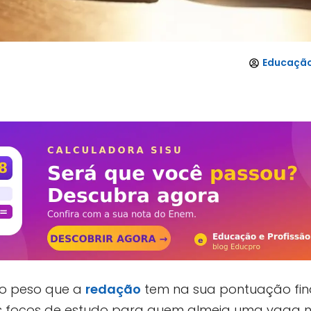
Educação
no peso que a
redação
tem na sua pontuação fin
es focos de estudo para quem almeja uma vaga 