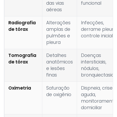
das vias
funcional
aéreas
Radiografia
Alterações
Infecções,
de tórax
amplas de
derrame pleural
pulmões e
controle inicial
pleura
Tomografia
Detalhes
Doenças
de tórax
anatômicos
intersticiais,
e lesões
nódulos,
finas
bronquiectasias
Oximetria
Saturação
Dispneia, crise
de oxigênio
aguda,
monitoramento
domiciliar