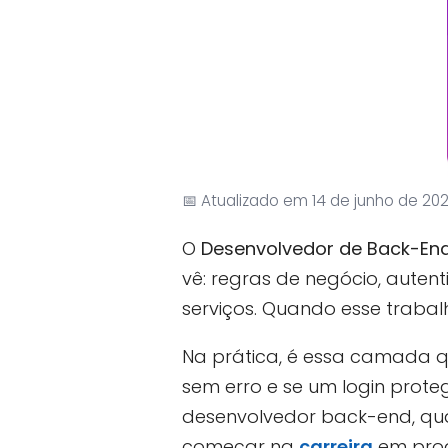
📅 Atualizado em 14 de junho de 20
O
Desenvolvedor de Back-En
vê: regras de negócio, auten
serviços. Quando esse trabal
Na prática, é essa camada 
sem erro e se um login prote
desenvolvedor back-end, qu
começar na
carreira
em pro