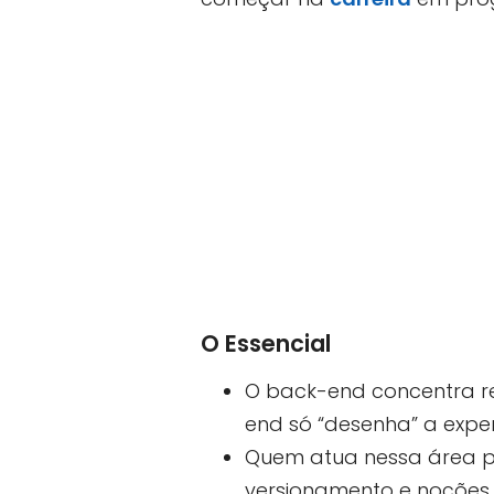
O Essencial
O back-end concentra reg
end só “desenha” a exper
Quem atua nessa área p
versionamento e noções d