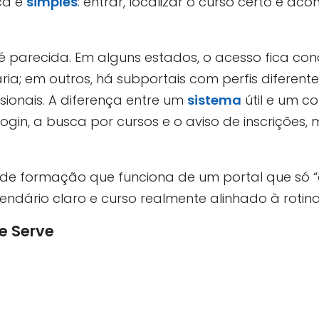
ca é
simples
: entrar, localizar o curso certo e a
é parecida. Em alguns estados, o acesso fica c
ria; em outros, há subportais com perfis diferente
ionais. A diferença entre um
sistema
útil e um c
ogin, a busca por cursos e o aviso de inscrições,
de formação que funciona de um portal que só “
lendário claro e curso realmente alinhado à rotin
e Serve