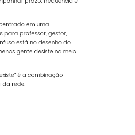
companhar prazo, frequência e
oncentrado em uma
s para professor, gestor,
onfuso está no desenho do
 menos gente desiste no meio
existe” é a combinação
a da rede.