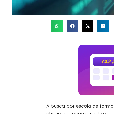
A busca por
escola de form
chegar ao acesso real: sabe