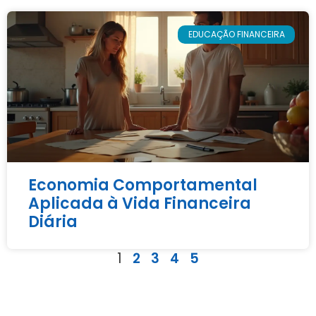
EDUCAÇÃO FINANCEIRA
Economia Comportamental
Aplicada à Vida Financeira
Diária
1
2
3
4
5