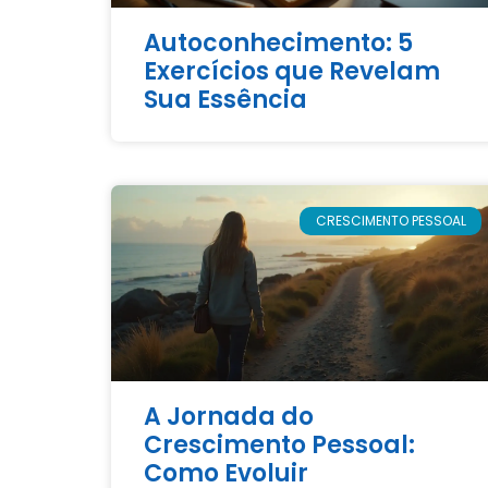
Autoconhecimento: 5
Exercícios que Revelam
Sua Essência
CRESCIMENTO PESSOAL
A Jornada do
Crescimento Pessoal:
Como Evoluir