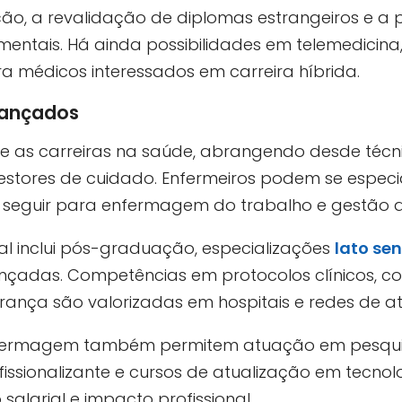
o, a revalidação de diplomas estrangeiros e a
entais. Há ainda possibilidades em telemedicina, 
a médicos interessados em carreira híbrida.
vançados
re as carreiras na saúde, abrangendo desde técni
gestores de cuidado. Enfermeiros podem se especia
u seguir para enfermagem do trabalho e gestão as
al inclui pós-graduação, especializações
lato se
ançadas. Competências em protocolos clínicos, c
derança são valorizadas em hospitais e redes de a
ermagem também permitem atuação em pesquisa,
ssionalizante e cursos de atualização em tecno
salarial e impacto profissional.