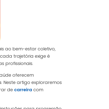
is ao bem-estar coletivo,
cada trajetória exige é
s profissionais.
 saúde oferecem
a. Neste artigo exploraremos
grar de
carreira
com
 instruções para progressão