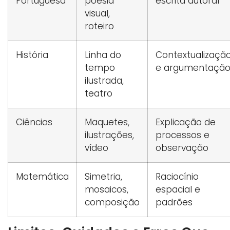
Portuguesa
poesia
escrita autoral
visual,
roteiro
História
Linha do
Contextualizaçã
tempo
e argumentaçã
ilustrada,
teatro
Ciências
Maquetes,
Explicação de
ilustrações,
processos e
vídeo
observação
Matemática
Simetria,
Raciocínio
mosaicos,
espacial e
composição
padrões