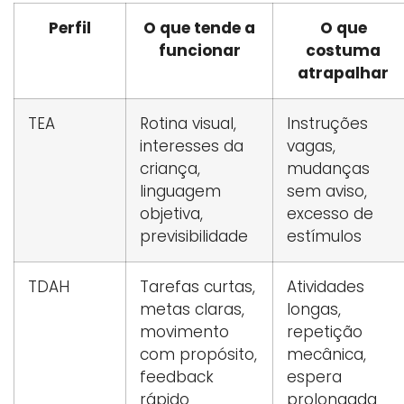
Perfil
O que tende a
O que
funcionar
costuma
atrapalhar
TEA
Rotina visual,
Instruções
interesses da
vagas,
criança,
mudanças
linguagem
sem aviso,
objetiva,
excesso de
previsibilidade
estímulos
TDAH
Tarefas curtas,
Atividades
metas claras,
longas,
movimento
repetição
com propósito,
mecânica,
feedback
espera
rápido
prolongada